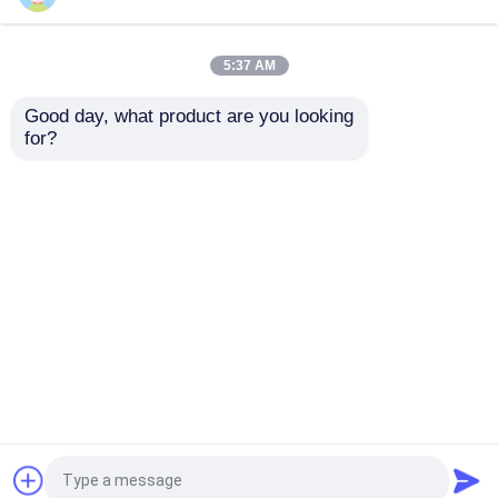
Stampa delle etichette del peptide delle bottiglie
di vetro, etichette olografiche della bottiglia da
10 ml
5:37 AM
Good day, what product are you looking 
for?
Stampa su ordinazione dell'opuscolo
Stampa su ordinazione dell'opuscolo dell'aletta
di filatoio A6 di imballaggio farmaceutico del
farmaco per la descrizione del proponiato
100mg del Bodybuilding
Casa
Circa noi
Contattaci
Desktop Site
Mappa del sito
Privacy Policy
Qualità
etichette della fiala 10mL
Fabbrica
cinese.Copyright © 2026 HONGKONG A-SOURCE