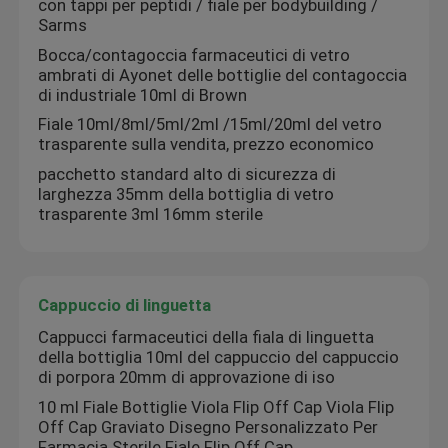
con tappi per peptidi / fiale per bodybuilding /
Sarms
Bocca/contagoccia farmaceutici di vetro
ambrati di Ayonet delle bottiglie del contagoccia
di industriale 10ml di Brown
Fiale 10ml/8ml/5ml/2ml /15ml/20ml del vetro
trasparente sulla vendita, prezzo economico
pacchetto standard alto di sicurezza di
larghezza 35mm della bottiglia di vetro
trasparente 3ml 16mm sterile
Cappuccio di linguetta
Casa
Cappucci farmaceutici della fiala di linguetta
della bottiglia 10ml del cappuccio del cappuccio
di porpora 20mm di approvazione di iso
Prodotti
10 ml Fiale Bottiglie Viola Flip Off Cap Viola Flip
Off Cap Graviato Disegno Personalizzato Per
Circa noi
Farmacia Sterile Fiale Flip Off Cap