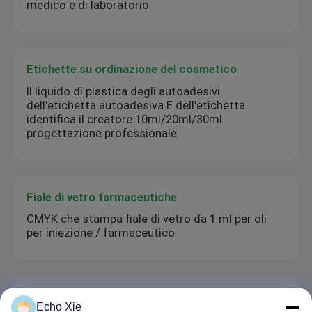
medico e di laboratorio
Etichette su ordinazione del cosmetico
Il liquido di plastica degli autoadesivi
dell'etichetta autoadesiva E dell'etichetta
identifica il creatore 10ml/20ml/30ml
progettazione professionale
Fiale di vetro farmaceutiche
CMYK che stampa fiale di vetro da 1 ml per oli
per iniezione / farmaceutico
etichetta della bottiglia di pillola
Echo Xie