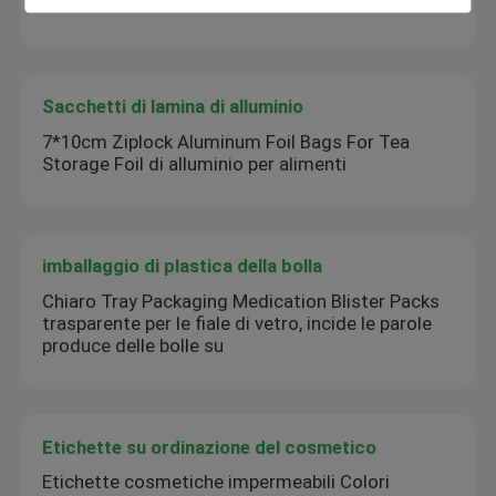
flaconcini da 2 ml
Sacchetti di lamina di alluminio
7*10cm Ziplock Aluminum Foil Bags For Tea
Storage Foil di alluminio per alimenti
imballaggio di plastica della bolla
Chiaro Tray Packaging Medication Blister Packs
trasparente per le fiale di vetro, incide le parole
produce delle bolle su
Etichette su ordinazione del cosmetico
Etichette cosmetiche impermeabili Colori