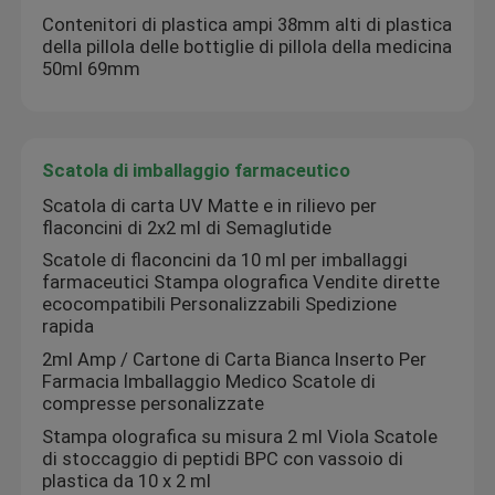
Contenitori di plastica ampi 38mm alti di plastica
della pillola delle bottiglie di pillola della medicina
Autoadesivi olografici su ordinazione
50ml 69mm
piccole fiale di vetro
Scatola di imballaggio farmaceutico
Cappuccio di linguetta
Scatola di carta UV Matte e in rilievo per
flaconcini di 2x2 ml di Semaglutide
Scatole di flaconcini da 10 ml per imballaggi
Bottiglie di pillola di plastica
farmaceutici Stampa olografica Vendite dirette
ecocompatibili Personalizzabili Spedizione
rapida
Scatola di imballaggio farmaceutico
2ml Amp / Cartone di Carta Bianca Inserto Per
Farmacia Imballaggio Medico Scatole di
compresse personalizzate
Sacchetti di lamina di alluminio
Stampa olografica su misura 2 ml Viola Scatole
di stoccaggio di peptidi BPC con vassoio di
imballaggio di plastica della bolla
plastica da 10 x 2 ml