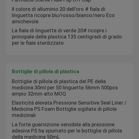
Il colore di alluminio 20 dell'oro # fiala di
linguetta ricopre blu/rosso/bianco/nero Eco
Giro della fabbrica
amichevole
La fiala di linguetta di verde 20# ricopre i
principale della plastica 135 centigradi di grado
Controllo di qualità
per le fiale sterilizzate
Contattici
Bottiglie di pillola di plastica
Richieda una citazione
Bottiglie di pillola di plastica del PE della
medicina 30ml per 50 linguette 56mm 500pcs
ampio 32mm alto MOQ
etichette della fiala 10mL
Elasticità elevata Pressione Sensitive Seal Liner /
Medicina PS Foam Bottiglie sigillate di pillole
medicinali
contenitori di fiala 10ml
La forte guarnizione sensibile alla pressione
adesiva PS ha spumato per le bottiglie di pillola
Piccole etichette della bottiglia
della medicina 50mL