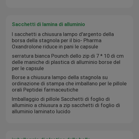
Etichette su ordinazione del cosmetico
Sacchetti di lamina di alluminio
I sacchetti a chiusura lampo d'argento della
Fiale di vetro farmaceutiche
borsa della stagnola per il bio- Pharma
Oxandrolone riduce in pani le capsule
etichetta della bottiglia di pillola
serratura bianca Pounch dello zip di 7 * 10 di cm
delle maniche di plastica di alluminio borse del
per le capsule
Piegatore manuale della fiala
Borse a chiusura lampo della stagnola su
ordinazione di stampa che imballano per le pillole
orali Peptidei farmaceutiche
Stampa su ordinazione dell'opuscolo
Imballaggio di pillole Sacchetti di foglio di
alluminio a chiusura a zip sacchetti di foglio di
alluminio laminato lucido
Sacco Di Carta Della Spesa