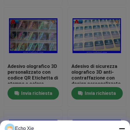
del graffio
Giro della fabbrica
Controllo di qualità
Contattici
Adesivo olografico 3D
Adesivo di sicurezza
Richieda una citazione
personalizzato con
olografico 3D anti-
codice QR Etichetta di
contraffazione con
stampa e colore
design personalizzato
void
etichette della fiala 10mL
Invia richiesta
Invia richiesta
contenitori di fiala 10ml
Piccole etichette della bottiglia
Echo Xie