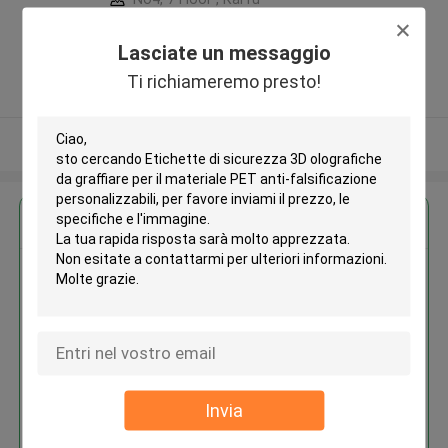
development Building, No 33
,Wang Jiao , Jiulong district ,Cina
Lasciate un messaggio
5.0
Ti richiameremo presto!
Fornitore verificato
Osservi più
Ottieni il miglior prezzo per
Etichette di sicurezza 3D
olografiche da graffiare per il
materiale PET anti-
falsificazione personalizzabili
MOQ： 10000pcs
Invia
Continua