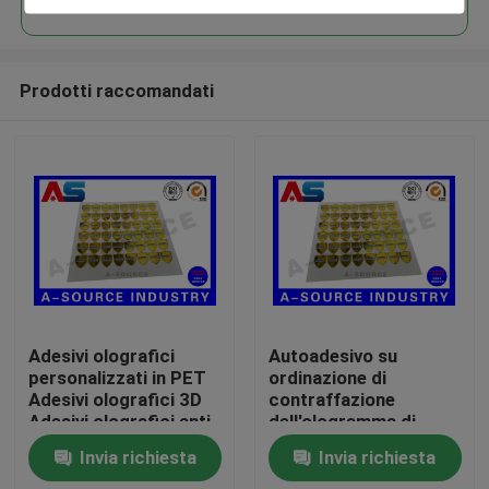
Prodotti raccomandati
Casa
Adesivi olografici
Autoadesivo su
personalizzati in PET
ordinazione di
Adesivi olografici 3D
contraffazione
Prodotti
Adesivi olografici anti-
dell'ologramma di
falsificazione
sicurezza dell'oro anti
Invia richiesta
Invia richiesta
con il numero di
Circa noi
serie/sovrapposizione