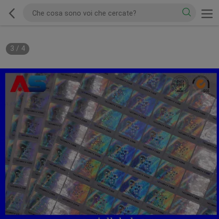
3
/
4