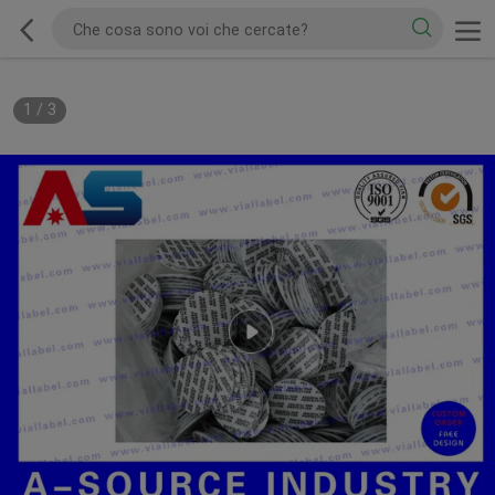
1
/
3