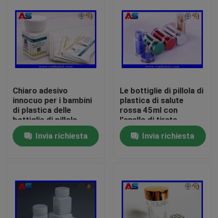
Chiaro adesivo
Le bottiglie di pillola di
innocuo per i bambini
plastica di salute
di plastica delle
rossa 45ml con
bottiglie di pillola
l'anello di tirata
forte impermeabile
ricoprono/guarnizione
Invia richiesta
Invia richiesta
per la compressa
sensibile della
orale
protezione
Casa
Prodotti
Circa noi