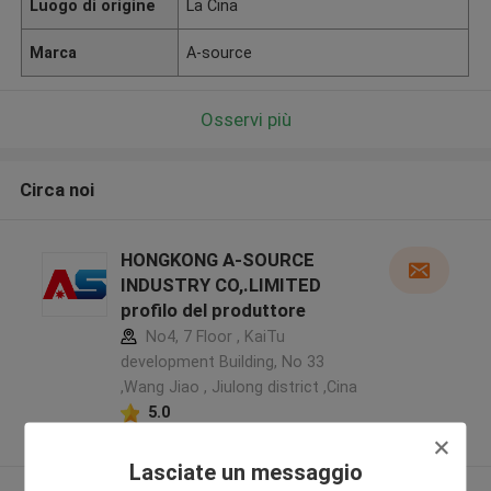
Luogo di origine
La Cina
Marca
A-source
Osservi più
Circa noi
HONGKONG A-SOURCE
INDUSTRY CO,.LIMITED
profilo del produttore
No4, 7 Floor , KaiTu
development Building, No 33
,Wang Jiao , Jiulong district ,Cina
5.0
Fornitore verificato
Lasciate un messaggio