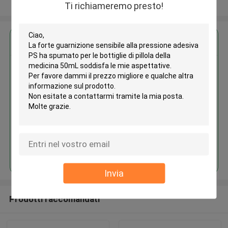
Osservi più
Ti richiameremo presto!
Ottieni il miglior prezzo per
La forte guarnizione sensibile
alla pressione adesiva PS ha
spumato per le bottiglie di pillola
della medicina 50mL
Continua
Invia
Prodotti raccomandati