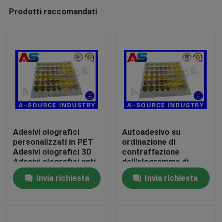
Prodotti raccomandati
Adesivi olografici
Autoadesivo su
personalizzati in PET
ordinazione di
Adesivi olografici 3D
contraffazione
Casa
Adesivi olografici anti-
dell'ologramma di
falsificazione
sicurezza dell'oro anti
Invia richiesta
Invia richiesta
con il numero di
Prodotti
serie/sovrapposizione
del graffio
Circa noi