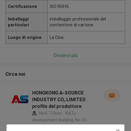
Certificazione
ISO ROHS
Imballaggi
imballaggio professionale del
particolari
contenitore di cartone
Luogo di origine
La Cina
Osservi più
Circa noi
HONGKONG A-SOURCE
INDUSTRY CO,.LIMITED
profilo del produttore
No4, 7 Floor , KaiTu
development Building, No 33
,Wang Jiao , Jiulong district ,Cina