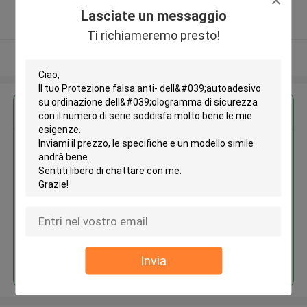
5.0
Lasciate un messaggio
Fornitore verificato
Ti richiameremo presto!
Osservi più
Ottieni il miglior prezzo per
Protezione falsa anti-
dell'autoadesivo su ordinazione
dell'ologramma di sicurezza con
il numero di serie
Continua
Invia