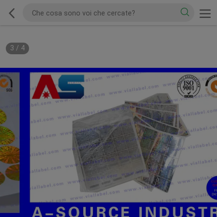
3
/
4