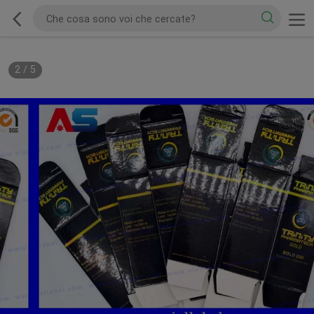
2
/
5