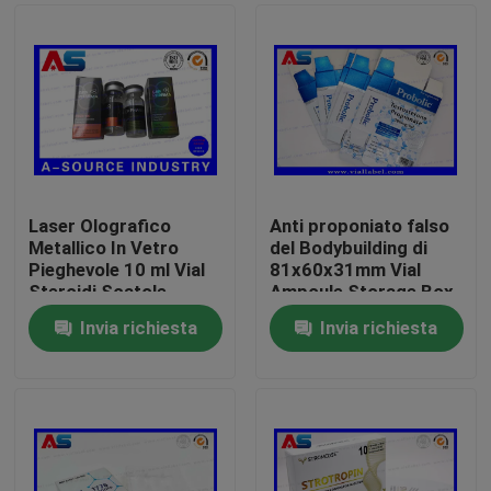
Laser Olografico
Anti proponiato falso
Metallico In Vetro
del Bodybuilding di
Pieghevole 10 ml Vial
81x60x31mm Vial
Steroidi Scatole
Ampoule Storage Box
Imballaggio Scatole
For 1ml
Invia richiesta
Invia richiesta
Farmaceutiche
Casa
Etichetta
Prodotti
Circa noi