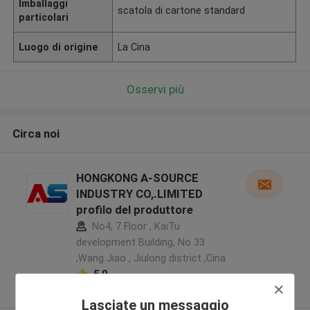
Imballaggi
scatola di cartone standard
particolari
Luogo di origine
La Cina
Osservi più
Circa noi
HONGKONG A-SOURCE
INDUSTRY CO,.LIMITED
profilo del produttore
No4, 7 Floor , KaiTu
development Building, No 33
,Wang Jiao , Jiulong district ,Cina
5.0
Fornitore verificato
Lasciate un messaggio