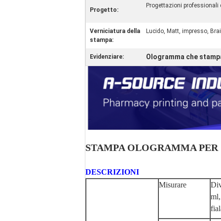
Progettazioni professionali 
Progetto:
Verniciatura della
Lucido, Matt, impresso, Brai
stampa:
Ologramma che stampa
Evidenziare:
STAMPA OLOGRAMMA PER SC
DESCRIZIONI
Misurare
Div
ml,
fia