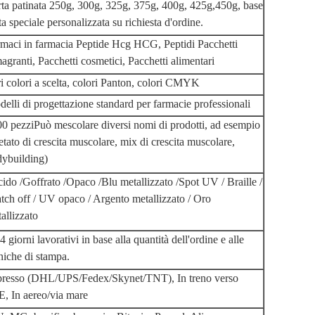
ta patinata 250g, 300g, 325g, 375g, 400g, 425g,450g, base
ta speciale personalizzata su richiesta d'ordine.
maci in farmacia Peptide Hcg HCG, Peptidi Pacchetti
agranti, Pacchetti cosmetici, Pacchetti alimentari
i colori a scelta, colori Panton, colori CMYK
elli di progettazione standard per farmacie professionali
0 pezzi
Può mescolare diversi nomi di prodotti, ad esempio
etato di crescita muscolare, mix di crescita muscolare,
ybuilding)
ido /
Goffrato /
Opaco /
Blu metallizzato /
Spot UV / Braille /
tch off / UV opaco / Argento metallizzato / Oro
allizzato
4 giorni lavorativi in ​​base alla quantità dell'ordine e alle
niche di stampa.
presso (DHL/UPS/Fedex/Skynet/TNT), In treno verso
E, In aereo/via mare