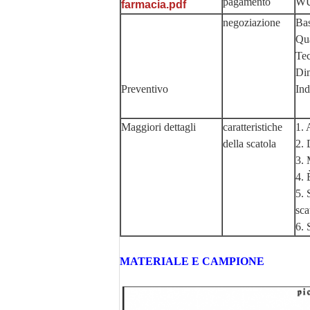
pagamento
WU,
farmacia.pdf
negoziazione
Bas
Qua
Tec
Di
Preventivo
Ind
Maggiori dettagli
caratteristiche
​1.
della scatola
2. 
3. 
4. 
5. 
sca
6. 
MATERIALE E CAMPIONE