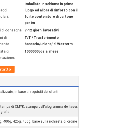
Imballato in schiuma in primo
laggi
luogo ed allora di rinforzo con il
olari:
forte contenitore di cartone
per im
 di consegna:
7-12 giorni lavorativi
ni di
T/T / Trasferimento
mento:
bancario/unione/ di Westerm
ità di
1000000pcs al mese
ntazione:
ntatto
izzate, in base ai requisiti dei clienti
stampa di CMYK, stampa dell'ologramma del laser,
igrafia
g, 400g, 425g, 450g, base sulla richiesta di ordine