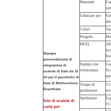
Materiale
Car
car
Utilizzare per
Far
dim
Colori
Var
Progetto
Mod
MOQ
200
(ac
Stampa
bod
personalizzata di
Stampa con
Luc
ologramma di
verniciatura
Sca
scatole di fiale da 10
met
ml per il pacchetto di
fiale di Methenolone
Tempo di
5-1
Enanthate
produzione
tec
Spedizione
Es
foto di scatole di
l'U
carta per