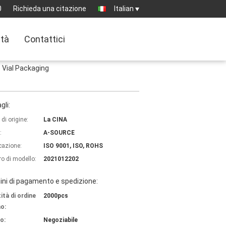
0
Richieda una citazione
Italian
ità
Contattici
Vial Packaging
gli:
di origine:
La CINA
:
A-SOURCE
icazione:
ISO 9001, ISO, ROHS
o di modello:
2021012202
ni di pagamento e spedizione:
ità di ordine
2000pcs
o:
o:
Negoziabile