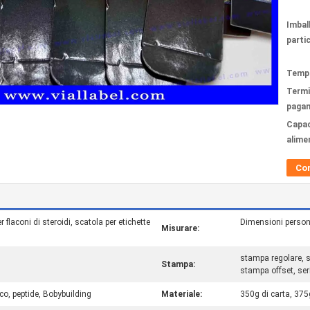
Imbal
partic
Tempi
Termi
paga
Capac
alime
Co
 flaconi di steroidi, scatola per etichette
Dimensioni personal
Misurare:
stampa regolare, 
Stampa:
stampa offset, ser
o, peptide, Bobybuilding
Materiale:
350g di carta, 375