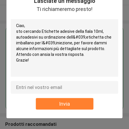
Lasciate un messaggio
Ti richiameremo presto!
Osservi più
Ottieni il miglior prezzo per
Etichette adesive della fiala
10ml, autoadesivi su ordinazione
dell'etichetta che imballano per
l'iniezione
Continua
Invia
Prodotti raccomandati