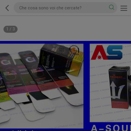
1
/
3