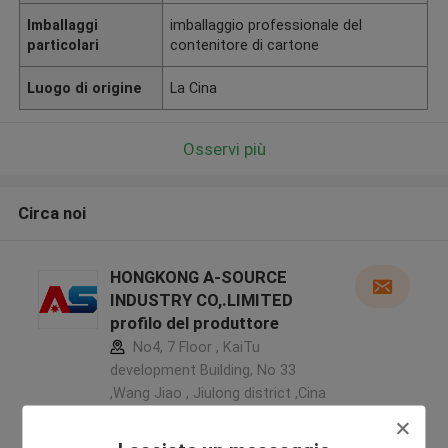
Imballaggi
imballaggio professionale del
particolari
contenitore di cartone
Luogo di origine
La Cina
Osservi più
Circa noi
HONGKONG A-SOURCE
INDUSTRY CO,.LIMITED
profilo del produttore
No4, 7 Floor , KaiTu
development Building, No 33
,Wang Jiao , Jiulong district ,Cina
5.0
Fornitore verificato