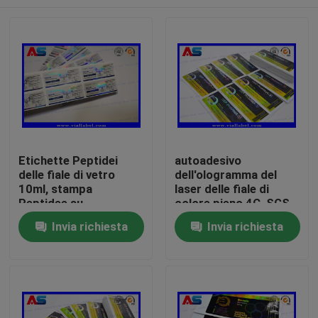
Etichette Peptidei
autoadesivo
delle fiale di vetro
dell'ologramma del
10ml, stampa
laser delle fiale di
Peptidee su
colore pieno 4C, SGS
ordinazione della fiala
che stampa le
Casa
Invia richiesta
Invia richiesta
dell'autoadesivo
etichette della
bottiglia
Prodotti
Circa noi