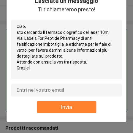
Lasciate un messaggio
Ti richiameremo presto!
Osservi più
Ottieni il miglior prezzo per
Il farmaco olografico del laser
10ml Vial Labels For Peptide
Pharmacy di anti falsificazione
imbottiglia le etichette per le
fiale di vetro
Continua
Invia
Prodotti raccomandati