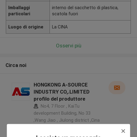
Imballaggi
interno del sacchetto di plastica,
particolari
scatola fuori
Luogo di origine
La CINA
Osservi più
Circa noi
HONGKONG A-SOURCE
INDUSTRY CO,.LIMITED
profilo del produttore
No4, 7 Floor , KaiTu
development Building, No 33
,Wang Jiao , Jiulong district ,Cina
5.0
Fornitore verificato