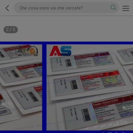
2
/
5