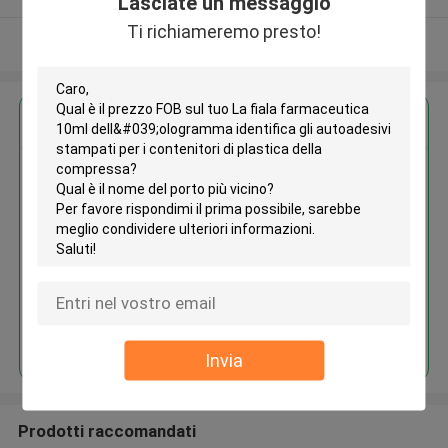
Lasciate un messaggio
Ti richiameremo presto!
Osservi più
Ottieni il miglior prezzo per
La fiala farmaceutica 10ml
dell'ologramma identifica gli
autoadesivi stampati per i
contenitori di plastica della
compressa
Continua
Invia
Prodotti raccomandati