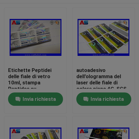
Etichette Peptidei
autoadesivo
delle fiale di vetro
dell'ologramma del
10ml, stampa
laser delle fiale di
Peptidee su
colore pieno 4C, SGS
ordinazione della fiala
che stampa le
Casa
Invia richiesta
Invia richiesta
dell'autoadesivo
etichette della
bottiglia
Prodotti
Circa noi