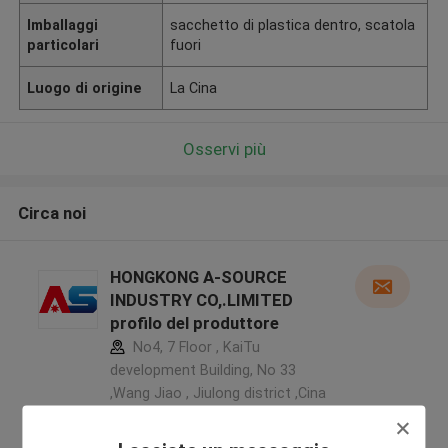
Imballaggi
sacchetto di plastica dentro, scatola
particolari
fuori
Luogo di origine
La Cina
Osservi più
Circa noi
HONGKONG A-SOURCE
INDUSTRY CO,.LIMITED
profilo del produttore
No4, 7 Floor , KaiTu
development Building, No 33
,Wang Jiao , Jiulong district ,Cina
5.0
Fornitore verificato