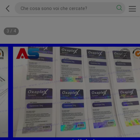
3
/
4