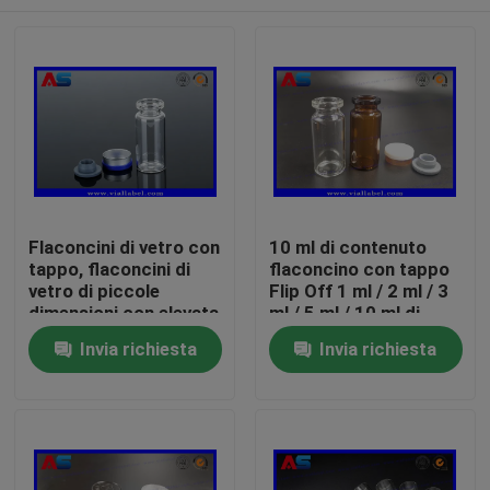
Flaconcini di vetro con
10 ml di contenuto
tappo, flaconcini di
flaconcino con tappo
vetro di piccole
Flip Off 1 ml / 2 ml / 3
dimensioni con elevata
ml / 5 ml / 10 ml di
durata e tappo
contenuto
Casa
Invia richiesta
Invia richiesta
sbloccabile
Prodotti
Circa noi