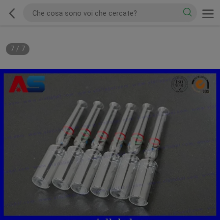
7
/
7