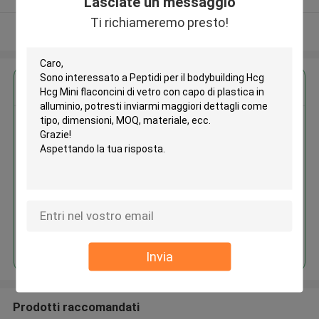
Lasciate un messaggio
Ti richiameremo presto!
Osservi più
Ottieni il miglior prezzo per
Peptidi per il bodybuilding Hcg
Hcg Mini flaconcini di vetro con
capo di plastica in alluminio
Continua
Invia
Prodotti raccomandati