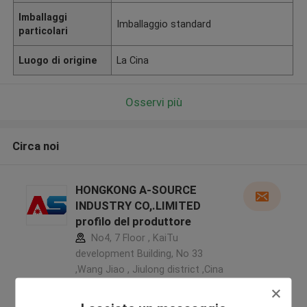
Imballaggi
Imballaggio standard
particolari
Luogo di origine
La Cina
Osservi più
Circa noi
HONGKONG A-SOURCE
INDUSTRY CO,.LIMITED
profilo del produttore
No4, 7 Floor , KaiTu
development Building, No 33
,Wang Jiao , Jiulong district ,Cina
5.0
Fornitore verificato