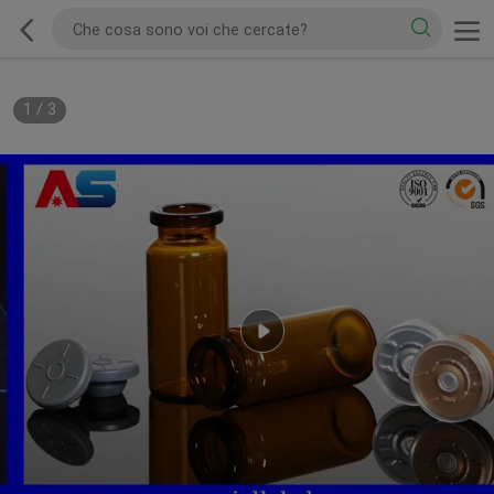
1
/
3