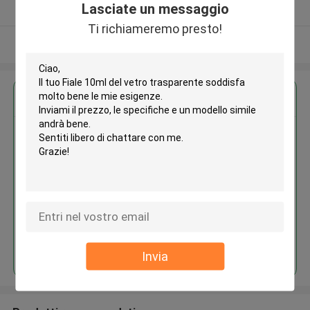
Lasciate un messaggio
Fornitore verificato
Ti richiameremo presto!
Osservi più
Ottieni il miglior prezzo per
Fiale 10ml del vetro trasparente
Continua
Invia