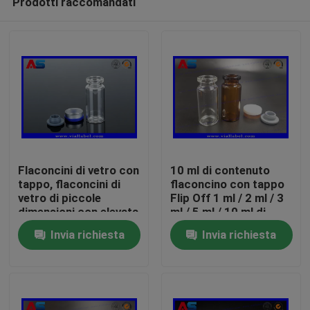
Prodotti raccomandati
Flaconcini di vetro con
10 ml di contenuto
tappo, flaconcini di
flaconcino con tappo
vetro di piccole
Flip Off 1 ml / 2 ml / 3
dimensioni con elevata
ml / 5 ml / 10 ml di
Casa
durata e tappo
contenuto
Invia richiesta
Invia richiesta
sbloccabile
Prodotti
Circa noi