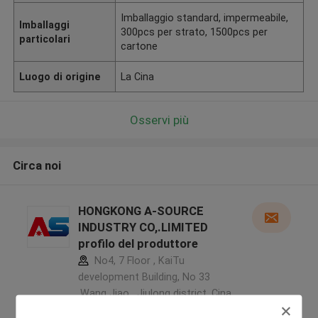
Imballaggio standard, impermeabile,
Imballaggi
300pcs per strato, 1500pcs per
particolari
cartone
Luogo di origine
La Cina
Osservi più
Circa noi
HONGKONG A-SOURCE
INDUSTRY CO,.LIMITED
profilo del produttore
No4, 7 Floor , KaiTu
development Building, No 33
,Wang Jiao , Jiulong district ,Cina
5.0