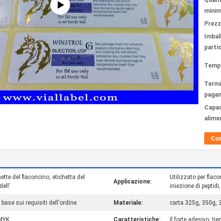
Quant
minim
Prezz
Imbal
partic
Tempi
Termi
paga
Capac
alime
Co
hette del flaconcino, etichetta del
Utilizzato per flaco
Applicazione:
dell'
iniezione di peptidi,
ase sui requisiti dell'ordine
Materiale:
carta 325g, 350g, 
CMYK
Caratteristiche:
Il forte adesivo, tie