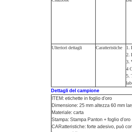
Ulteriori dettagli
Caratteristiche
1. 
2. 
3. 
4 O
5. 
lab
Dettagli del campione
ITEM: etichette in foglio d'oro
Dimensione: 25 mm altezza 60 mm la
Materiale: carta
Stampa: Stampa Panton + foglio d'oro 
CARatteristiche: forte adesivo, può co