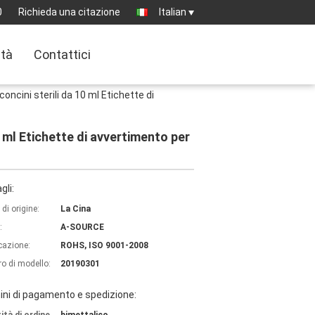
0
Richieda una citazione
Italian
ità
Contattici
concini sterili da 10 ml Etichette di
0 ml Etichette di avvertimento per
gli:
di origine:
La Cina
:
A-SOURCE
icazione:
ROHS, ISO 9001-2008
o di modello:
20190301
ni di pagamento e spedizione: