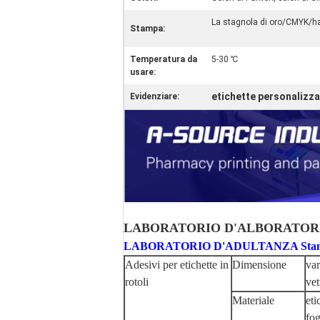
La stagnola di oro/CMYK/ha
Stampa:
Temperatura da
5-30 ℃
usare:
etichette personalizza
Evidenziare:
LABORATORIO D'ALBORATORI
LABORATORIO D'ADULTANZA Stampa 
Adesivi per etichette in
Dimensione
var
rotoli
vet
Materiale
eti
fog