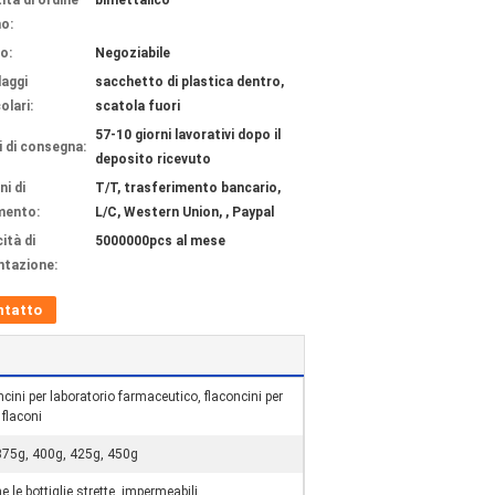
ità di ordine
bimettalico
o:
o:
Negoziabile
laggi
sacchetto di plastica dentro,
olari:
scatola fuori
57-10 giorni lavorativi dopo il
 di consegna:
deposito ricevuto
ni di
T/T, trasferimento bancario,
mento:
L/C, Western Union, , Paypal
ità di
5000000pcs al mese
ntazione:
ntatto
ncini per laboratorio farmaceutico, flaconcini per
 flaconi
375g, 400g, 425g, 450g
ne le bottiglie strette, impermeabili