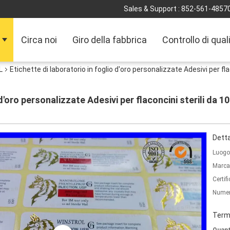
Sales & Support :
852-561-4857
Circa noi
Giro della fabbrica
Controllo di qual
L
Etichette di laboratorio in foglio d'oro personalizzate Adesivi per fla
 d'oro personalizzate Adesivi per flaconcini sterili da 1
Detta
Luogo 
Marca
Certif
Numer
Termi