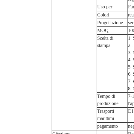
Uso per
Far
Colori
rea
Progettazione
ser
MOQ
10
Scelta di
1.
stampa
2 -
3. 
4. 
5. 
6.
7. 
8.
Tempo di
7-1
produzione
l'a
Trasporti
DH
marittimi
pagamento
ne
Citazione
Bas