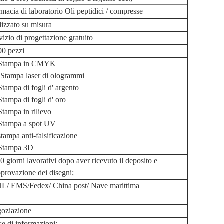
macia di laboratorio Oli peptidici / compresse
lizzato su misura
vizio di progettazione gratuito
00 pezzi
 Stampa in CMYK
 Stampa laser di ologrammi
Stampa di fogli d' argento
Stampa di fogli d' oro
Stampa in rilievo
 Stampa a spot UV
stampa anti-falsificazione
 Stampa 3D
0 giorni lavorativi dopo aver ricevuto il deposito e
pprovazione dei disegni;
L/ EMS/Fedex/ China post/ Nave marittima
goziazione
e di informazioni: