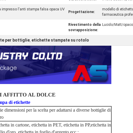
 impresso l'anti stampa falsa opaca UV
modello di etichett
Progettazione:
farmaceutica profe
Rivestimento della
Lucido/Matt/opaco
sovrapposizione:
te per bottiglie
etichette stampate su rotolo
,
 AFFITTO AL DOLCE
di etichette
ie dimensioni per la scelta per adattarsi a diverse bottiglie di
ro
chetta in cartone, etichetta in PET, etichetta in PP,etichetta in
lio d'oro, etichetta in foglio d'argento ecc.;