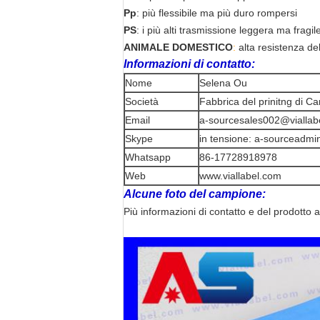
Pp
: più flessibile ma più duro rompersi
PS
: i più alti trasmissione leggera ma fragil
ANIMALE DOMESTICO
:
alta resistenza del
Informazioni di contatto:
Nome
Selena Ou
Società
Fabbrica del prinitng di Ca
Email
a-sourcesales002@viallab
Skype
in tensione: a-sourceadmi
Whatsapp
86-17728918978
Web
www.viallabel.com
Alcune foto del campione:
Più informazioni di contatto e del prodotto 