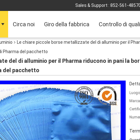
Sales & Support :
852-561-4857
Circa noi
Giro della fabbrica
Controllo di qual
luminio
Le chiare piccole borse metallizzate del di alluminio per il Ph
 di Pharma del pacchetto
te del di alluminio per il Pharma riducono in pani la bo
a del pacchetto
Detta
Luogo 
Marca
Certif
Numer
Termi