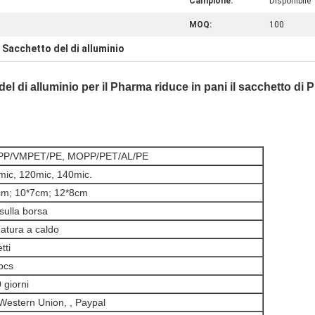
Campione:
Disponibile
MOQ:
100
Sacchetto del di alluminio
,
del di alluminio per il Pharma riduce in pani il sacchetto di
P/VMPET/PE, MOPP/PET/AL/PE
mic, 120mic, 140mic.
cm; 10*7cm; 12*8cm
 sulla borsa
atura a caldo
tti
pcs
 giorni
Western Union, , Paypal