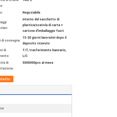
ità di ordine
100PZ
o:
o:
Negoziabile
interno del sacchetto di
laggi
plastica/scatola di carta +
olari:
cartone d'imballaggio fuori
15-20 giorni lavorativi dopo il
 di consegna:
deposito ricevuto
ni di
T/T, trasferimento bancario,
mento:
L/C
ità di
5000000pcs al mese
ntazione:
ntatto
ine