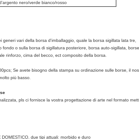
d'argento nero/verde bianco/rosso
 generi vari della borsa d'imballaggio, quale la borsa sigillata lata tre,
fondo o sulla borsa di sigillatura posteriore, borsa auto-sigillata, borse
rale rinforzo, cima del becco, ect composito della borsa.
00pcs; Se avete bisogno della stampa su ordinazione sulle borse, il n
 molto più basso.
rse
lizzata, pls ci fornisce la vostra progettazione di arte nel formato mett
E DOMESTICO, due tipi attuali: morbido e duro