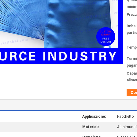
Quant
minim
Prezz
Imbal
partic
Tempi
Termi
paga
Capac
alime
Co
Applicazione:
Pacchetto
Materiale:
Alunimum f