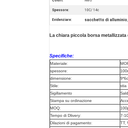
Colori:
Nero
Spessore:
10C/ 14c
sacchetto di alluminio
Evidenziare:
La chiara piccola borsa metallizzata 
Specifiche:
Materiale:
MOP
spessore:
100
dimensione:
9*6
Stile:
stia
Sigillamento
Sald
Stampa su ordinazione
Acce
MOQ:
100
Tempo di Dlivery:
7-10
Dilazioni di pagamento:
TT, 