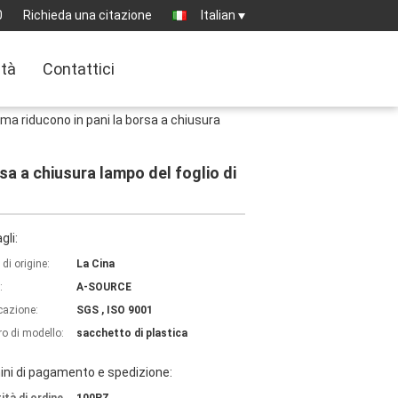
0
Richieda una citazione
Italian
ità
Contattici
arma riducono in pani la borsa a chiusura
rsa a chiusura lampo del foglio di
gli:
di origine:
La Cina
:
A-SOURCE
icazione:
SGS , ISO 9001
o di modello:
sacchetto di plastica
ni di pagamento e spedizione: