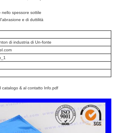
e nello spessore sottile
l'abrasione e di duttilità
nton di industria di Un-fonte
el.com
n_1
al
catalogo & al contatto Info.pdf