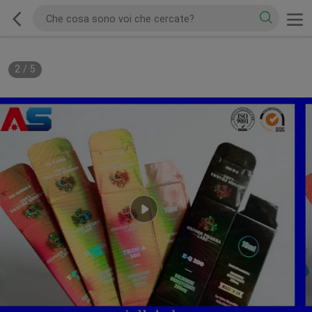
2
/
5