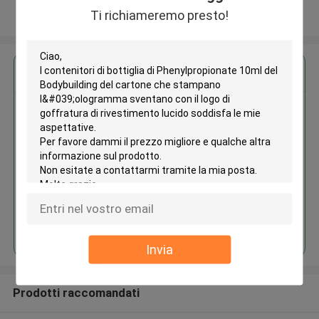
Ti richiameremo presto!
Osservi più
Ottieni il miglior prezzo per
I contenitori di bottiglia di
Phenylpropionate 10ml del
Bodybuilding del cartone che
stampano l'ologramma sventano
con il logo di goffratura di
rivestimento lucido
Continua
Invia
Prodotti raccomandati