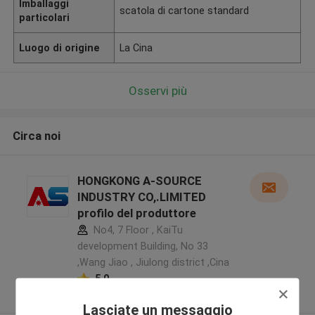
Imballaggi
scatola di cartone standard
particolari
Luogo di origine
La Cina
Osservi più
Circa noi
HONGKONG A-SOURCE
INDUSTRY CO,.LIMITED
profilo del produttore
No4, 7 Floor , KaiTu
development Building, No 33
,Wang Jiao , Jiulong district ,Cina
5.0
Fornitore verificato
Lasciate un messaggio