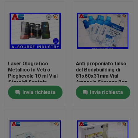
Laser Olografico
Anti proponiato falso
Metallico In Vetro
del Bodybuilding di
Pieghevole 10 ml Vial
81x60x31mm Vial
Steroidi Scatole
Ampoule Storage Box
Imballaggio Scatole
For 1ml
Invia richiesta
Invia richiesta
Farmaceutiche
Casa
Etichetta
Prodotti
Circa noi