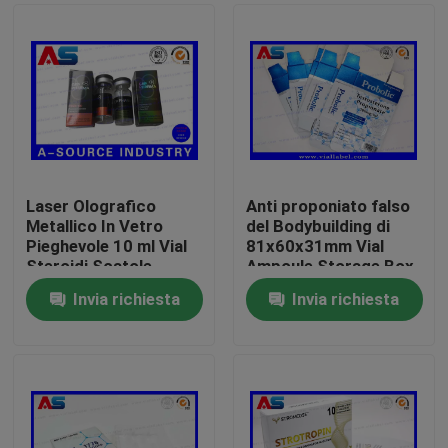
Laser Olografico
Anti proponiato falso
Metallico In Vetro
del Bodybuilding di
Pieghevole 10 ml Vial
81x60x31mm Vial
Steroidi Scatole
Ampoule Storage Box
Imballaggio Scatole
For 1ml
Invia richiesta
Invia richiesta
Farmaceutiche
Casa
Etichetta
Prodotti
Circa noi