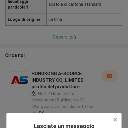
Imballaggi
scatola di cartone standard
particolari
Luogo di origine
La Cina
Osservi più
Circa noi
HONGKONG A-SOURCE
INDUSTRY CO,.LIMITED
profilo del produttore
No4, 7 Floor , KaiTu
development Building, No 33
,Wang Jiao , Jiulong district ,Cina
5.0
Fornitore verificato
Lasciate un messaggio