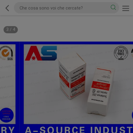
3
/
4