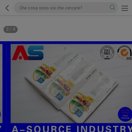
3
/
4