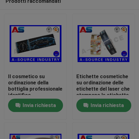
Prodotti raccomandati
Il cosmetico su
Etichette cosmetiche
ordinazione della
su ordinazione delle
bottiglia professionale
etichette del laser che
identifica
stampano le etichette
Casa
l'autoadesivo che
del rotolo su misura
Invia richiesta
Invia richiesta
stampa la stagnola
adesivo per le bottiglie
d'argento per
cosmetiche di Platic
Prodotti
l'etichetta della
bottiglia di vetro di
bellezza
Circa noi