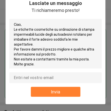
Lasciate un messaggio
Fornitore verificato
Ti richiameremo presto!
Osservi più
Ottieni il miglior prezzo per
Le etichette cosmetiche su
ordinazione di stampa
impermeabili lucide degli
autoadesivi rotolano per
imballare il forte adesivo
Continua
Invia