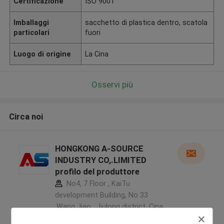
Certificazione
ISO 9001
Imballaggi
sacchetto di plastica dentro, scatola
particolari
fuori
Luogo di origine
La Cina
Osservi più
Circa noi
HONGKONG A-SOURCE
INDUSTRY CO,.LIMITED
profilo del produttore
No4, 7 Floor , KaiTu
development Building, No 33
,Wang Jiao , Jiulong district ,Cina
5.0