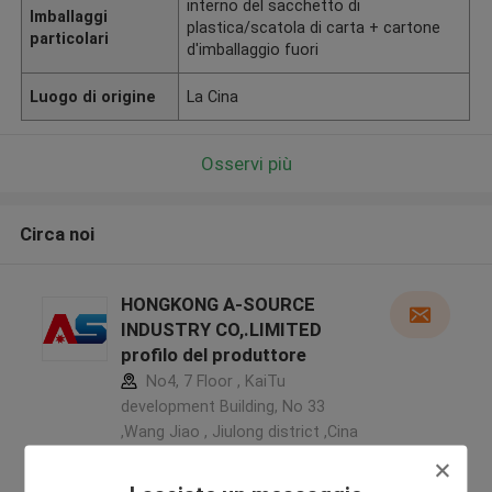
interno del sacchetto di
Imballaggi
plastica/scatola di carta + cartone
particolari
d'imballaggio fuori
Luogo di origine
La Cina
Osservi più
Circa noi
HONGKONG A-SOURCE
INDUSTRY CO,.LIMITED
profilo del produttore
No4, 7 Floor , KaiTu
development Building, No 33
,Wang Jiao , Jiulong district ,Cina
5.0
Fornitore verificato