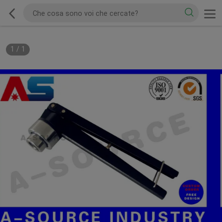
1
/
1