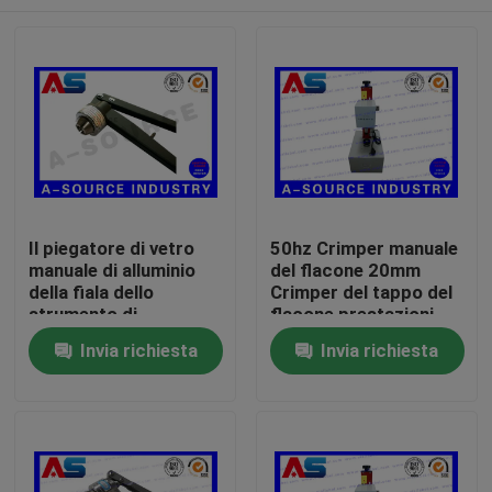
Il piegatore di vetro
50hz Crimper manuale
manuale di alluminio
del flacone 20mm
della fiala dello
Crimper del tappo del
strumento di
flacone prestazioni
piegatura del
stabili AC220V
Casa
Invia richiesta
Invia richiesta
piegatore della fiala
macchina di crimping
per lacera il
del flacone
cappuccio
Prodotti
Circa noi