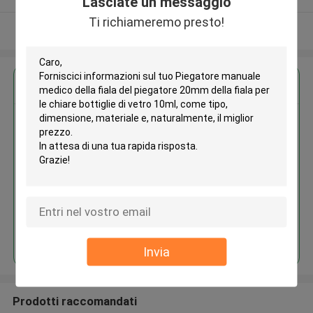
Lasciate un messaggio
Ti richiameremo presto!
Osservi più
Ottieni il miglior prezzo per
Piegatore manuale medico della
fiala del piegatore 20mm della
fiala per le chiare bottiglie di
vetro 10ml
Continua
Invia
Prodotti raccomandati