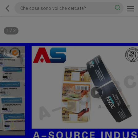
1
/
3