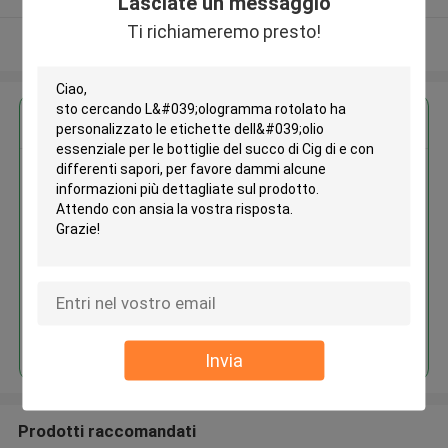
Lasciate un messaggio
Ti richiameremo presto!
Osservi più
Ottieni il miglior prezzo per
L'ologramma rotolato ha
personalizzato le etichette
dell'olio essenziale per le
bottiglie del succo di Cig di e
con differenti sapori
Continua
Invia
Prodotti raccomandati