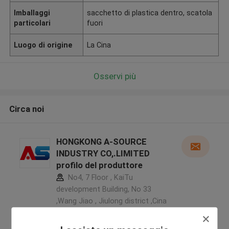
Imballaggi
sacchetto di plastica dentro, scatola
particolari
fuori
Luogo di origine
La Cina
Osservi più
Circa noi
HONGKONG A-SOURCE
INDUSTRY CO,.LIMITED
profilo del produttore
No4, 7 Floor , KaiTu
development Building, No 33
,Wang Jiao , Jiulong district ,Cina
5.0
Fornitore verificato