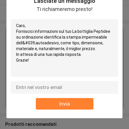
Lasciate un messaggio
Ti richiameremo presto!
Osservi più
Ottieni il miglior prezzo per
La bottiglia Peptidee su
ordinazione identifica la stampa
impermeabile dell'autoadesivo
Continua
Invia
Prodotti raccomandati