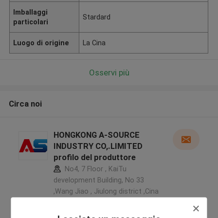
Imballaggi
Stardard
particolari
Luogo di origine
La Cina
Osservi più
Circa noi
HONGKONG A-SOURCE
INDUSTRY CO,.LIMITED
profilo del produttore
No4, 7 Floor , KaiTu
development Building, No 33
,Wang Jiao , Jiulong district ,Cina
5.0
Fornitore verificato