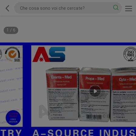
1
/
6