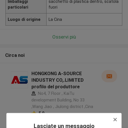
Imballaggi
sacchetto di plastica dentro, scatola
particolari
fuori
Luogo di origine
La Cina
Osservi più
Circa noi
HONGKONG A-SOURCE
INDUSTRY CO,.LIMITED
profilo del produttore
No4, 7 Floor , KaiTu
development Building, No 33
,Wang Jiao , Jiulong district ,Cina
5.0
Fornitore verificato
Lasciate un messaggio