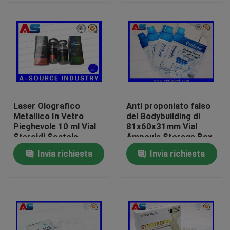
Laser Olografico
Anti proponiato falso
Metallico In Vetro
del Bodybuilding di
Pieghevole 10 ml Vial
81x60x31mm Vial
Steroidi Scatole
Ampoule Storage Box
Imballaggio Scatole
For 1ml
Invia richiesta
Invia richiesta
Farmaceutiche
Casa
Etichetta
Prodotti
Circa noi