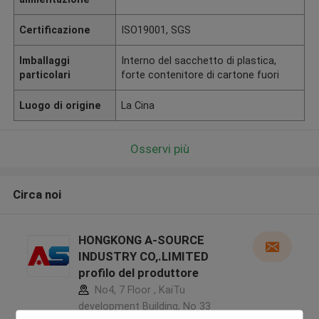
Certificazione
ISO19001, SGS
Imballaggi
Interno del sacchetto di plastica,
particolari
forte contenitore di cartone fuori
Luogo di origine
La Cina
Osservi più
Circa noi
HONGKONG A-SOURCE
INDUSTRY CO,.LIMITED
profilo del produttore
No4, 7 Floor , KaiTu
development Building, No 33