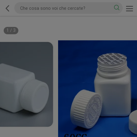
1
/
3