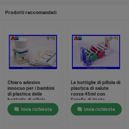
Prodotti raccomandati
Chiaro adesivo
Le bottiglie di pillola di
innocuo per i bambini
plastica di salute
Casa
di plastica delle
rossa 45ml con
bottiglie di pillola
l'anello di tirata
forte impermeabile
ricoprono/guarnizione
Invia richiesta
Invia richiesta
Prodotti
per la compressa
sensibile della
orale
protezione
Circa noi