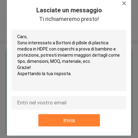
,Wang Jiao , Jiulong district ,Cina
Lasciate un messaggio
5.0
Fornitore verificato
Ti richiameremo presto!
Osservi più
Ottieni il miglior prezzo per
Bottoni di pillole di plastica
medica in HDPE con coperchi a
prova di bambino e protezione
Invia
Continua