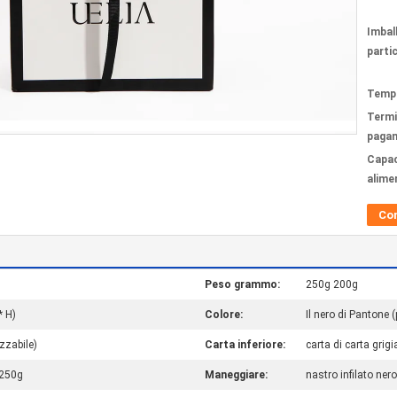
Imbal
partic
Tempi
Termi
paga
Capac
alime
Co
Peso grammo:
250g 200g
* H)
Colore:
Il nero di Pantone 
izzabile)
Carta inferiore:
carta di carta grig
 250g
Maneggiare:
nastro infilato n