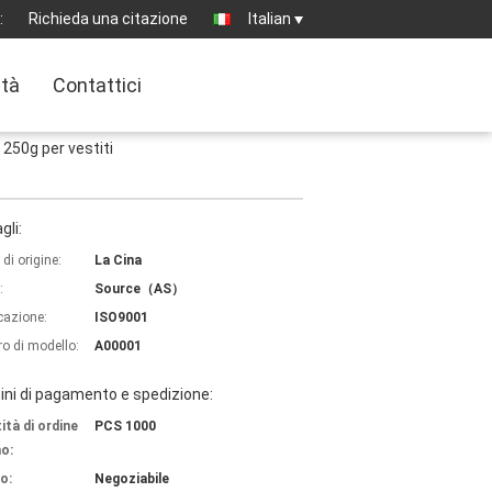
:
Richieda una citazione
Italian
ità
Contattici
250g per vestiti
gli:
di origine:
La Cina
:
Source（AS）
icazione:
ISO9001
o di modello:
A00001
ni di pagamento e spedizione:
ità di ordine
PCS 1000
o:
o:
Negoziabile