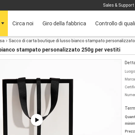
Sales & Support 
Circa noi
Giro della fabbrica
Controllo di qual
esa
Sacco di carta boutique di lusso bianco stampato personalizzato 
 bianco stampato personalizzato 250g per vestiti
Detta
Luogo 
Marca
Certif
Numer
Termi
Quant
minim
Prezz