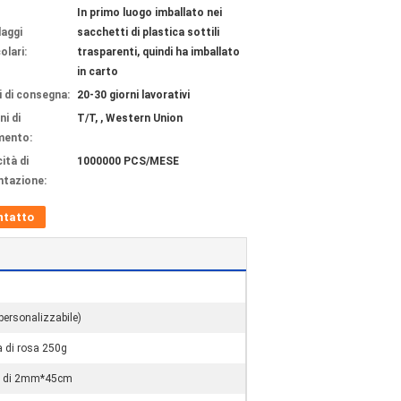
In primo luogo imballato nei
laggi
sacchetti di plastica sottili
olari:
trasparenti, quindi ha imballato
in carto
 di consegna:
20-30 giorni lavorativi
ni di
T/T, , Western Union
mento:
ità di
1000000 PCS/MESE
ntazione:
ntatto
(personalizzabile)
ia di rosa 250g
ero di 2mm*45cm