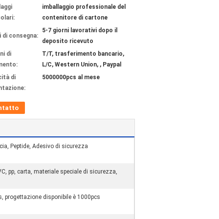
laggi
imballaggio professionale del
olari:
contenitore di cartone
5-7 giorni lavorativi dopo il
 di consegna:
deposito ricevuto
ni di
T/T, trasferimento bancario,
mento:
L/C, Western Union, , Paypal
ità di
5000000pcs al mese
ntazione:
ntatto
cia, Peptide, Adesivo di sicurezza
pp, carta, materiale speciale di sicurezza,
 progettazione disponibile è 1000pcs