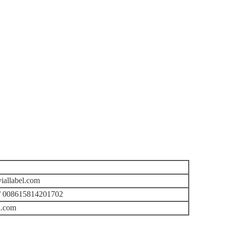
iallabel.com
/ 008615814201702
l.com