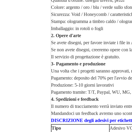
Quantità d'ordine: disegni diversi, pezzi
Colore: argento / oro / blu / verde sullo sfo
Sicurezza: Void / Honeycomb / caratteristich
Stampa: ologramma a timbro caldo / ologram
Imballaggio: in rotoli o fogli
2. Opere d'arte
Se avete disegni, per favore inviate i file 
Se non avete disegni, creeremo opere con la 
Il servizio di progettazione è gratuito.
3- Pagamento e produzione
Una volta che i progetti saranno approvati,
Pagamento: deposito del 70% per l'avvio de
Produzione: 5-10 giorni lavorativi
Pagamento tramite: T/T, Paypal, WU, MG,
4. Spedizioni e feedback
Il numero di tracciamento verrà inviato entr
Mandandoci un feedback avremo uno sconto 
DISCRIZIONE degli adesivi per etichette
Tipo
Adesivo VO