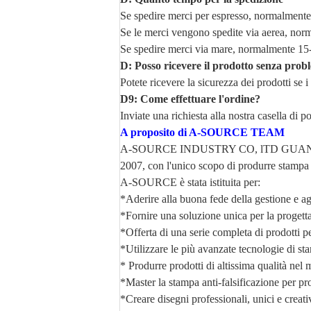
Se spedire merci per espresso, normalmente 3
Se le merci vengono spedite via aerea, norma
Se spedire merci via mare, normalmente 15-3
D: Posso ricevere il prodotto senza prob
Potete ricevere la sicurezza dei prodotti se i
D9: Come effettuare l'ordine?
Inviate una richiesta alla nostra casella di 
A proposito di A-SOURCE TEAM
A-SOURCE INDUSTRY CO, lTD GUANGZ
2007, con l'unico scopo di produrre stampa e
A-SOURCE è stata istituita per:
*Aderire alla buona fede della gestione e agl
*Fornire una soluzione unica per la progetta
*Offerta di una serie completa di prodotti pe
*Utilizzare le più avanzate tecnologie di sta
* Produrre prodotti di altissima qualità nel
*Master la stampa anti-falsificazione per prot
*Creare disegni professionali, unici e creativ