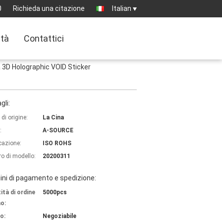
0
Richieda una citazione
Italian
ità
Contattici
a 3D Holographic VOID Sticker
gli:
di origine:
La Cina
:
A-SOURCE
icazione:
ISO ROHS
o di modello:
20200311
ni di pagamento e spedizione:
ità di ordine
5000pcs
o:
o:
Negoziabile