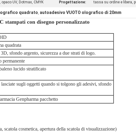
i, opaco UV, Dotmax, CMYK
Progettazione:
tassa su ordine e libera, 
ografico quadrato
autoadesivo VUOTO olografico di 20mm
,
mpati con disegno personalizzato
OID
a quadrata
D, sfondo argento, sicurezza a due strati di logo.
o permanente
aleno lucido stratificato
 lasciate sugli oggetti quando si tolgono gli adesivi, sfondo
 farmacia Genpharma pacchetto
a, scatola cosmetica, apertura della scatola di visualizzazione)