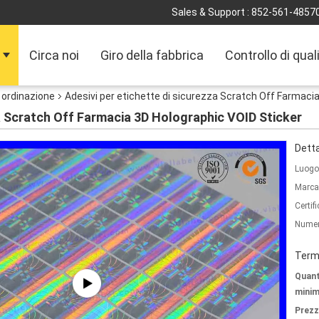
Sales & Support :
852-561-4857
Circa noi
Giro della fabbrica
Controllo di qual
u ordinazione
Adesivi per etichette di sicurezza Scratch Off Farmaci
za Scratch Off Farmacia 3D Holographic VOID Sticker
Detta
Luogo 
Marca
Certif
Numer
Termi
Quant
minim
Prezz