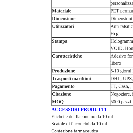
personalizz
Materiale
PET permane
Dimensione
Dimensioni p
Utilizzatori
Anti-falsifi
Hcg
Stampa
Hologramma 
VOID, Ho
Caratteristiche
Adesivo fort
libero
Produzione
5-10 giorni 
Trasporti marittimi
DHL, UPS, 
Pagamento
TT, Cash, ,
Citazione
Negoziare, i
MOQ
5000 pezzi
ACCESSORI PRODUTTI
Etichette del flaconcino da 10 ml
Scatole di flaconcini da 10 ml
Confezione farmaceutica