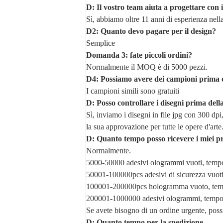
D: Il vostro team aiuta a progettare con 
Sì, abbiamo oltre 11 anni di esperienza nel
D2: Quanto devo pagare per il design?
Semplice
Domanda 3: fate piccoli ordini?
Normalmente il MOQ è di 5000 pezzi.
D4: Possiamo avere dei campioni prima d
I campioni simili sono gratuiti
D: Posso controllare i disegni prima dell
Sì, inviamo i disegni in file jpg con 300 dp
la sua approvazione per tutte le opere d'arte
D: Quanto tempo posso ricevere i miei p
Normalmente.
5000-50000 adesivi ologrammi vuoti, tempo 
50001-100000pcs adesivi di sicurezza vuoti, 
100001-200000pcs hologramma vuoto, tempo 
200001-1000000 adesivi ologrammi, tempo d
Se avete bisogno di un ordine urgente, pos
D: Quanto tempo per la spedizione