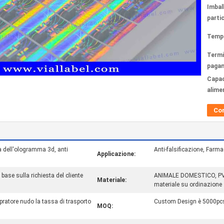
Imbal
partic
Tempi
Termi
paga
Capac
alime
Co
a dell'ologramma 3d, anti
Anti-falsificazione, Farma
Applicazione:
ase sulla richiesta del cliente
ANIMALE DOMESTICO, PVC, 
Materiale:
materiale su ordinazione
pratore nudo la tassa di trasporto
Custom Design è 5000pcs,
MOQ: