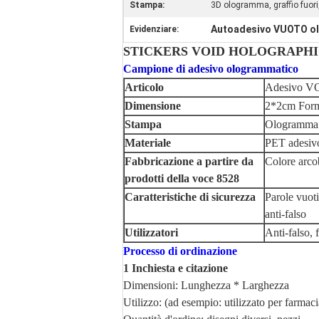
Stampa:
3D ologramma, graffio fuor
Autoadesivo VUOTO ol
Evidenziare:
STICKERS VOID HOLOGRAPHIC sta
Campione di adesivo ologrammatico
Articolo
Adesivo V
Dimensione
2*2cm Form
Stampa
Ologramma 3
Materiale
PET adesiv
Fabbricazione a partire da
Colore arcob
prodotti della voce 8528
Caratteristiche di sicurezza
Parole vuoti
anti-falso
Utilizzatori
Anti-falso,
Processo di ordinazione
1 Inchiesta e citazione
Dimensioni: Lunghezza * Larghezza
Utilizzo: (ad esempio: utilizzato per farmaci