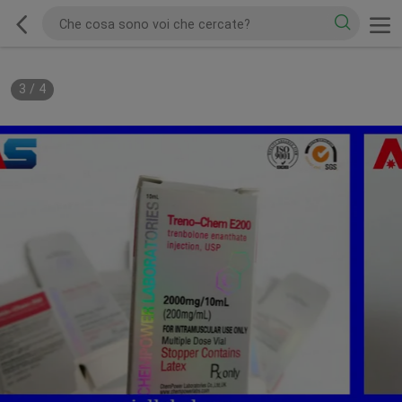
3
/
4