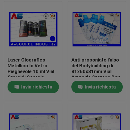
Laser Olografico
Anti proponiato falso
Metallico In Vetro
del Bodybuilding di
Pieghevole 10 ml Vial
81x60x31mm Vial
Steroidi Scatole
Ampoule Storage Box
Imballaggio Scatole
For 1ml
Invia richiesta
Invia richiesta
Farmaceutiche
Casa
Etichetta
Prodotti
Circa noi