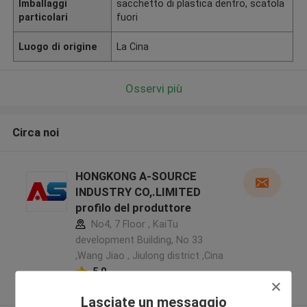
Imballaggi
sacchetto di plastica dentro, scatola
particolari
fuori
Luogo di origine
La Cina
Osservi più
Circa noi
HONGKONG A-SOURCE
INDUSTRY CO,.LIMITED
profilo del produttore
No4, 7 Floor , KaiTu
development Building, No 33
,Wang Jiao , Jiulong district ,Cina
5.0
Fornitore verificato
Lasciate un messaggio