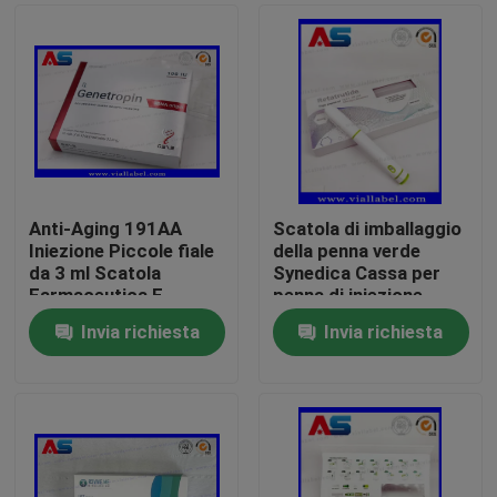
Anti-Aging 191AA
Scatola di imballaggio
Iniezione Piccole fiale
della penna verde
da 3 ml Scatola
Synedica Cassa per
Farmaceutica E
penna di iniezione
Etichette Stampa
peptidica
Invia richiesta
Invia richiesta
Genetropina
personalizzata per
Casa
Reta Penna di
iniezione peptidica da
40 mg, penna di
Prodotti
iniezione Synedica
Circa noi