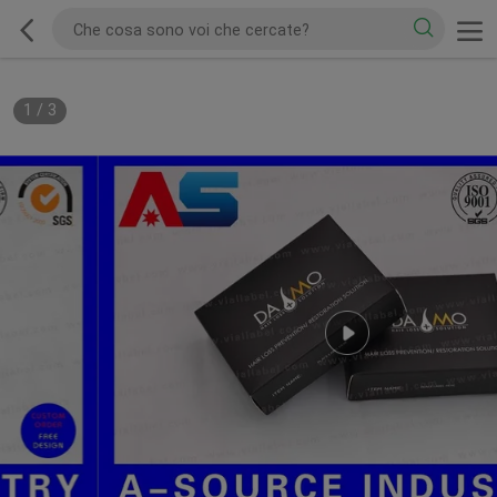
1
/
3