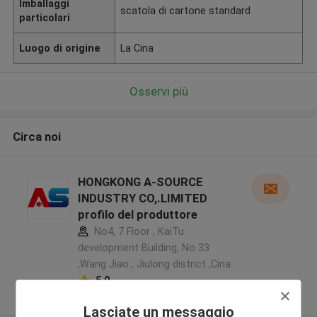
Imballaggi
scatola di cartone standard
particolari
Luogo di origine
La Cina
Osservi più
Circa noi
HONGKONG A-SOURCE
INDUSTRY CO,.LIMITED
profilo del produttore
No4, 7 Floor , KaiTu
development Building, No 33
,Wang Jiao , Jiulong district ,Cina
5.0
Fornitore verificato
Lasciate un messaggio