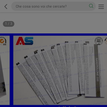
1
/
3