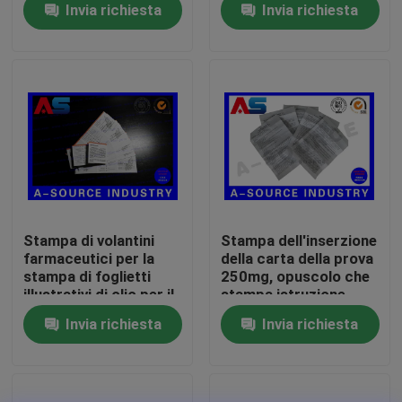
Invia richiesta
Invia richiesta
45mm dell'iniezione
10ml
Giro della fabbrica
Controllo di qualità
Contattici
Richieda una citazione
Stampa di volantini
Stampa dell'inserzione
farmaceutici per la
della carta della prova
stampa di foglietti
250mg, opuscolo che
etichette della fiala 10mL
illustrativi di olio per il
stampa istruzione
bodybuilding
della scatola della
Invia richiesta
Invia richiesta
peptidico
medicina del cartone
contenitori di fiala 10ml
Piccole etichette della bottiglia