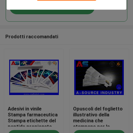
Continua
Prodotti raccomandati
Casa
Adesivi in vinile
Opuscoli del foglietto
Prodotti
Stampa farmaceutica
illustrativo della
Stampa etichette del
medicina che
peptide propionato
stampano per la
Circa noi
per flaconcini da 2 ml
dimensione pieghevole