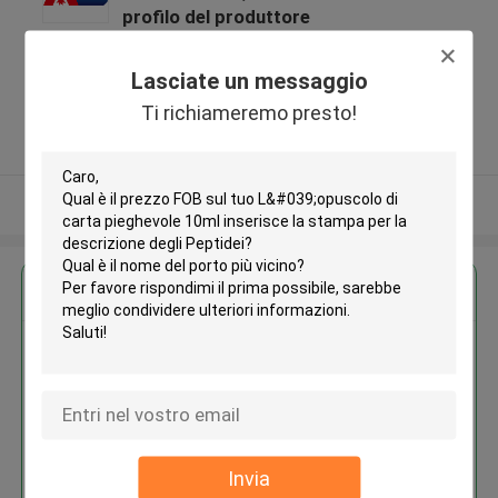
profilo del produttore
No4, 7 Floor , KaiTu
development Building, No 33
Lasciate un messaggio
,Wang Jiao , Jiulong district ,Cina
Ti richiameremo presto!
5.0
Fornitore verificato
Osservi più
Ottieni il miglior prezzo per
L'opuscolo di carta pieghevole
10ml inserisce la stampa per la
descrizione degli Peptidei
Invia