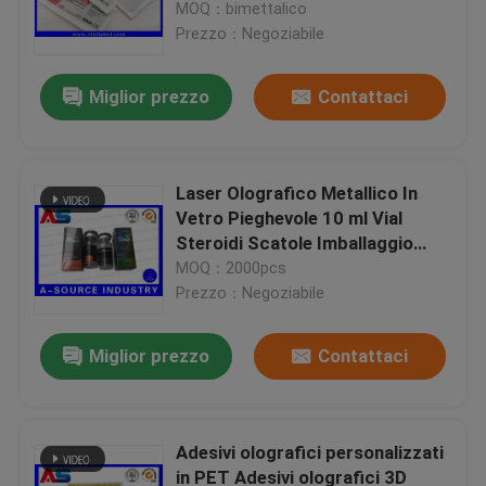
identifica le etichette della fiala
MOQ：bimettalico
10ml piccole etichette della
Prezzo：Negoziabile
bottiglia
Miglior prezzo
Contattaci
Laser Olografico Metallico In
Vetro Pieghevole 10 ml Vial
Steroidi Scatole Imballaggio
Scatole Farmaceutiche
MOQ：2000pcs
Etichetta
Prezzo：Negoziabile
Miglior prezzo
Contattaci
Adesivi olografici personalizzati
in PET Adesivi olografici 3D