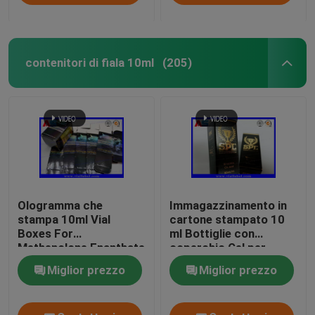
contenitori di fiala 10ml
(205)
Ologramma che
Immagazzinamento in
stampa 10ml Vial
cartone stampato 10
Boxes For
ml Bottiglie con
Methenolone Enanthate
coperchio Gel per
Vial Packaging
bodybuilding Fogli d'
Miglior prezzo
Miglior prezzo
oro Imballaggio Fogli d'
oro / effetto
ologramma