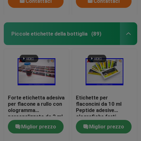
Contattaci
Contattaci
Piccole etichette della bottiglia
(89)
Forte etichetta adesiva
Etichette per
per flacone a rullo con
flaconcini da 10 ml
ologramma
Peptide adesive
personalizzato da 2 ml
olografiche forti
per peptidi
Etichette per
Miglior prezzo
Miglior prezzo
flaconcini farmaceutici
25x60 mm