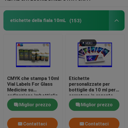
Etichette su ordinazione del cosmetico
etichette della fiala 10mL
(153)
Fiale di vetro farmaceutiche
etichetta della bottiglia di pillola
Piegatore manuale della fiala
CMYK che stampa 10ml
Etichette
Vial Labels For Glass
personalizzate per
Stampa su ordinazione dell'opuscolo
Medicine su
bottiglie da 10 ml per
ordinazione imbottiglia
serrature in argento
Chiusura a cerniera
Sacco Di Carta Della Spesa
Miglior prezzo
Miglior prezzo
Foglio di alluminio
Punch
Contattaci
Contattaci