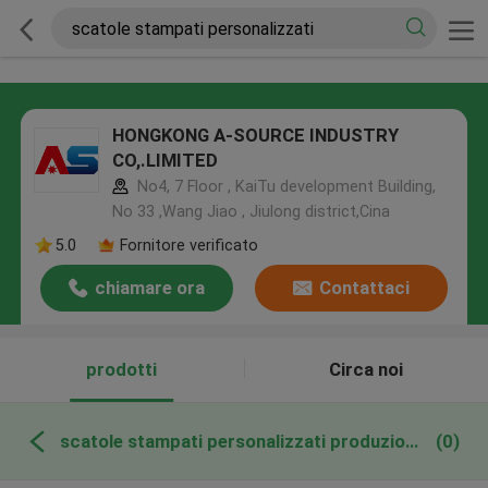
HONGKONG A-SOURCE INDUSTRY
CO,.LIMITED
No4, 7 Floor , KaiTu development Building,
No 33 ,Wang Jiao , Jiulong district,Cina
5.0
Fornitore verificato
chiamare ora
Contattaci
prodotti
Circa noi
scatole stampati personalizzati produzione online
(0)