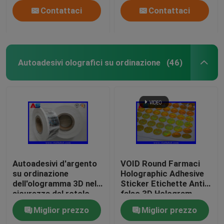
Contattaci
Contattaci
Autoadesivi olografici su ordinazione
(46)
Autoadesivi d'argento
VOID Round Farmaci
su ordinazione
Holographic Adhesive
dell'ologramma 3D nella
Sticker Etichette Anti-
sicurezza del rotolo
falso 3D Hologram
genuina con gli
sticker
Miglior prezzo
Miglior prezzo
autoadesivi olografici
di sicurezza di codici