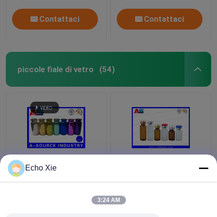
neri seri
Contattaci
Contattaci
piccole fiale di vetro
(54)
Piccole bottiglie di
Piccola fiala di vetro
Echo Xie
vetro variopinte
per stoccaggio
impresse, bottiglie di
1ml/2ml/3ml/5ml /10ml
vetro delle fiale del
degli oli & dei liquidi
3:24 AM
contagoccia 10ml
della farmacia
Miglior prezzo
Miglior prezzo