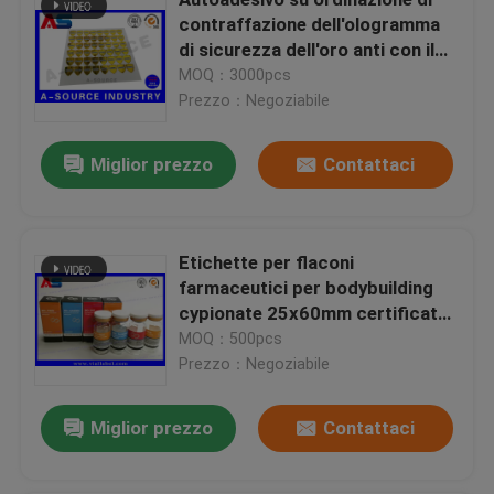
contraffazione dell'ologramma
di sicurezza dell'oro anti con il
numero di serie/sovrapposizione
MOQ：3000pcs
del graffio
Prezzo：Negoziabile
Miglior prezzo
Contattaci
Etichette per flaconi
farmaceutici per bodybuilding
cypionate 25x60mm certificate
ISO per fiale da 10 ml
MOQ：500pcs
Casa
Prezzo：Negoziabile
Prodotti
Miglior prezzo
Contattaci
Circa noi