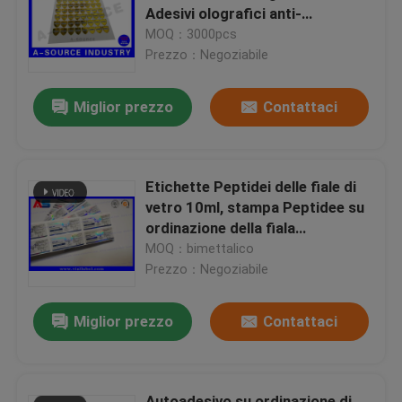
Adesivi olografici anti-
falsificazione
MOQ：3000pcs
Prezzo：Negoziabile
Miglior prezzo
Contattaci
Etichette Peptidei delle fiale di
vetro 10ml, stampa Peptidee su
ordinazione della fiala
dell'autoadesivo
MOQ：bimettalico
Prezzo：Negoziabile
Miglior prezzo
Contattaci
Autoadesivo su ordinazione di