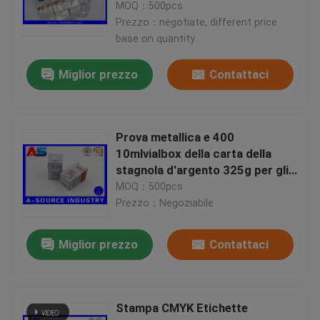
nella fiala 10ml di Peptidei
MOQ：500pcs
Meditech Muscle Growth di
Prezzo：negotiate, different price
Injectables
base on quantity
Miglior prezzo
Contattaci
Prova metallica e 400
10mlvialbox della carta della
stagnola d'argento 325g per gli
Peptidei anabolizzanti/stimolanti
MOQ：500pcs
Prezzo：Negoziabile
Miglior prezzo
Contattaci
Stampa CMYK Etichette