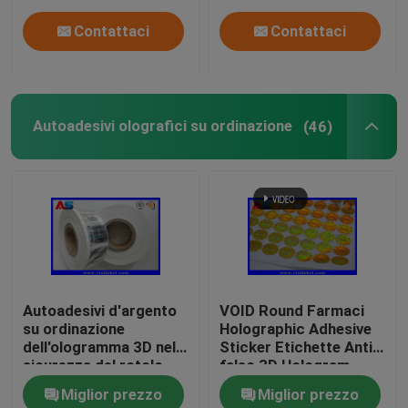
Contattaci
Contattaci
Autoadesivi olografici su ordinazione
(46)
Autoadesivi d'argento
VOID Round Farmaci
su ordinazione
Holographic Adhesive
dell'ologramma 3D nella
Sticker Etichette Anti-
sicurezza del rotolo
falso 3D Hologram
genuina con gli
sticker
Miglior prezzo
Miglior prezzo
autoadesivi olografici