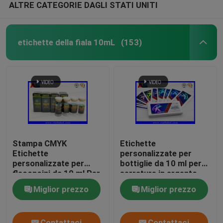
ALTRE CATEGORIE DAGLI STATI UNITI
Etichette su ordinazione del cosmetico
etichette della fiala 10mL
(153)
Fiale di vetro farmaceutiche
etichetta della bottiglia di pillola
Piegatore manuale della fiala
Stampa CMYK
Etichette
Stampa su ordinazione dell'opuscolo
Etichette
personalizzate per
personalizzate per
bottiglie da 10 ml per
flaconcini da 10 ml Per
serrature in argento
Sacco Di Carta Della Spesa
bottiglie di vetro per
Chiusura a cerniera
Miglior prezzo
Miglior prezzo
medicinali con
Foglio di alluminio
imballaggio peptidico
Punch
Contattaci
Contattaci