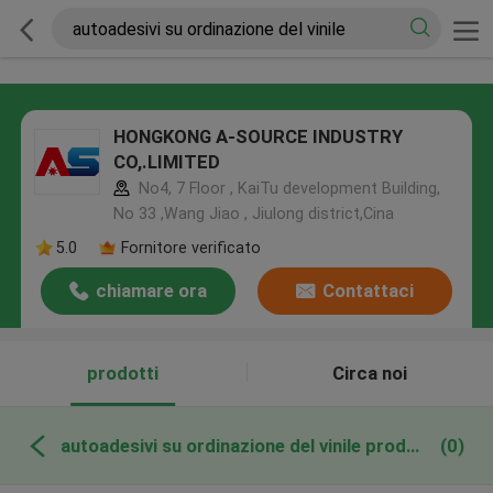
HONGKONG A-SOURCE INDUSTRY
CO,.LIMITED
No4, 7 Floor , KaiTu development Building,
No 33 ,Wang Jiao , Jiulong district,Cina
5.0
Fornitore verificato
chiamare ora
Contattaci
prodotti
Circa noi
autoadesivi su ordinazione del vinile produzione online
(0)