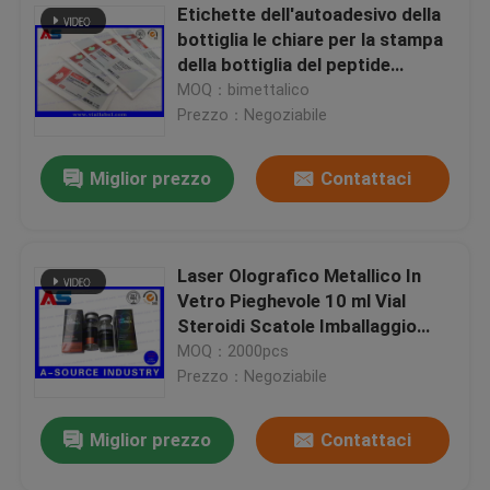
Etichette dell'autoadesivo della
bottiglia le chiare per la stampa
della bottiglia del peptide
identifica le etichette della fiala
MOQ：bimettalico
10ml piccole etichette della
Prezzo：Negoziabile
bottiglia
Miglior prezzo
Contattaci
Laser Olografico Metallico In
Vetro Pieghevole 10 ml Vial
Steroidi Scatole Imballaggio
Casa
Scatole Farmaceutiche
MOQ：2000pcs
Etichetta
Prezzo：Negoziabile
Prodotti
Miglior prezzo
Contattaci
Circa noi