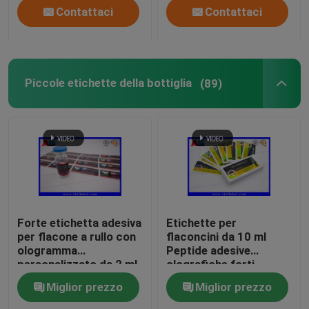
Contattaci
Contattaci
Piccole etichette della bottiglia
(89)
Forte etichetta adesiva
Etichette per
per flacone a rullo con
flaconcini da 10 ml
ologramma
Peptide adesive
personalizzato da 2 ml
olografiche forti
per peptidi
Etichette per
Miglior prezzo
Miglior prezzo
flaconcini farmaceutici
25x60 mm