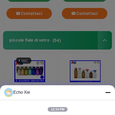
di sicurezza di codici
neri seri
Contattaci
Contattaci
piccole fiale di vetro
(54)
Piccole bottiglie di
Piccola fiala di vetro
Echo Xie
vetro variopinte
per stoccaggio
impresse, bottiglie di
1ml/2ml/3ml/5ml /10ml
vetro delle fiale del
degli oli & dei liquidi
12:34 PM
contagoccia 10ml
della farmacia