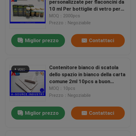
personalizzate per flaconcini da
10 ml Per bottiglie di vetro per
medicinali con imballaggio
MOQ：2000pcs
peptidico
Prezzo：Negoziabile
Miglior prezzo
Contattaci
Contenitore bianco di scatola
dello spazio in bianco della carta
comune 2ml 10pcs a buon
mercato per le fiale 10ml con i
MOQ：10pcs
vassoi di plastica dentro,
Prezzo：Negoziabile
rivestimento lucido
Miglior prezzo
Contattaci