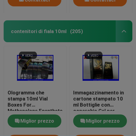
contenitori di fiala 10ml
(205)
Ologramma che
Immagazzinamento in
stampa 10ml Vial
cartone stampato 10
Boxes For
ml Bottiglie con
Methenolone Enanthate
coperchio Gel per
Vial Packaging
bodybuilding Fogli d'
Miglior prezzo
Miglior prezzo
oro Imballaggio Fogli d'
oro / effetto
ologramma